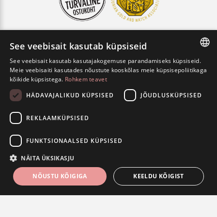
See veebisait kasutab küpsiseid
See veebisait kasutab kasutajakogemuse parandamiseks küpsiseid.
UUDISKIRI
ESTONIAN
Meie veebisaiti kasutades nõustute kooskõlas meie küpsisepoliitikaga
kõikide küpsistega.
Rohkem teavet
ENGLISH
HÄDAVAJALIKUD KÜPSISED
JÕUDLUSKÜPSISED
RUSSIAN
LIITU UUDISKIRJAGA
REKLAAMKÜPSISED
LIITU UUDISKIRJAGA
TÜHISTA
FUNKTSIONAALSED KÜPSISED
NÄITA ÜKSIKASJU
NÕUSTU KÕIGIGA
KEELDU KÕIGIST
FILTRID
KONTAKT
Hädavajalikud küpsised
Jõudlusküpsised
Reklaamküpsised