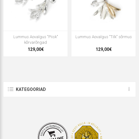
Lummus Aovalgus "Piisk"
Lummus Aovalgus "Tilk" sõrmus
kõrvarõngad
129,00€
129,00€
KATEGOORIAD