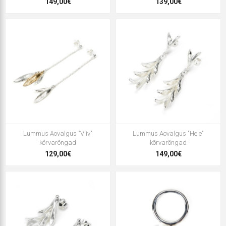
149,00€
139,00€
Lummus Aovalgus "Viiv"
Lummus Aovalgus "Hele"
kõrvarõngad
kõrvarõngad
129,00€
149,00€