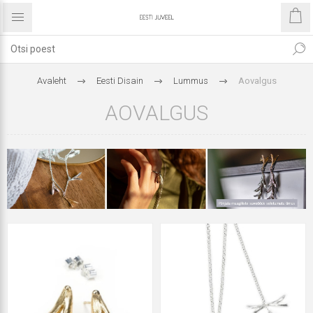
Avaleht
Eesti Disain
Lummus
Aovalgus
AOVALGUS