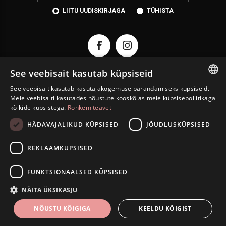
LIITU UUDISKIRJAGA
TÜHISTA
See veebisait kasutab küpsiseid
See veebisait kasutab kasutajakogemuse parandamiseks küpsiseid.
ESTONIAN
KONTAKT
Meie veebisaiti kasutades nõustute kooskõlas meie küpsisepoliitikaga
kõikide küpsistega.
Rohkem teavet
ENGLISH
INFORMATSIOON
HÄDAVAJALIKUD KÜPSISED
JÕUDLUSKÜPSISED
RUSSIAN
INFO
REKLAAMKÜPSISED
ISETEENINDUS
FUNKTSIONAALSED KÜPSISED
Autoriõigus © 2026 Eesti Juveel. Kõik õigused kaitstud.
NÄITA ÜKSIKASJU
NÕUSTU KÕIGIGA
KEELDU KÕIGIST
FILTRID