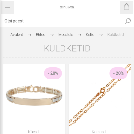
Avaleht
Ehted
Meestele
Ketid
Kuldketid
KULDKETID
- 20%
- 20%
Käekett
Kaelakett