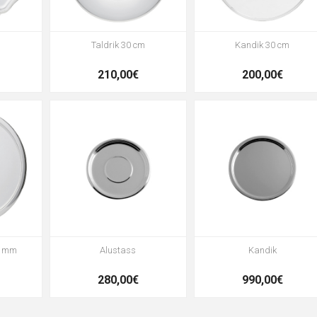
m
Taldrik 30 cm
Kandik 30 cm
210,00€
200,00€
0 mm
Alustass
Kandik
280,00€
990,00€