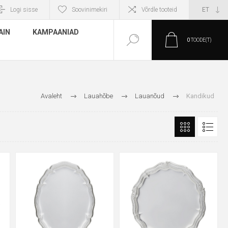
Logi sisse
Soovinimekiri
Võrdle tooteid
AIN
KAMPAANIAD
0
TOODE(T)
Avaleht
Lauahõbe
Lauanõud
Kandikud