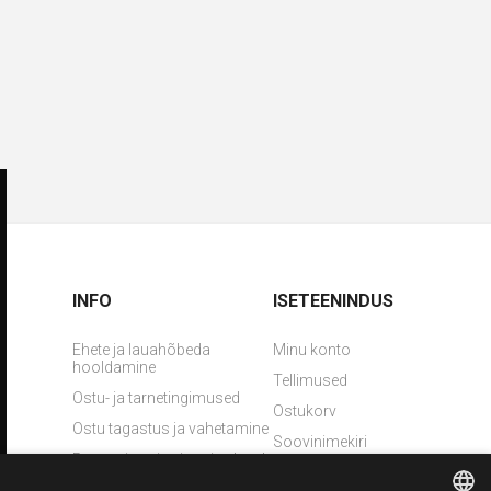
INFO
ISETEENINDUS
Ehete ja lauahõbeda
Minu konto
hooldamine
Tellimused
Ostu- ja tarnetingimused
Ostukorv
Ostu tagastus ja vahetamine
Soovinimekiri
Pretensiooni esitamise kord
Võta meiega ühendust
Privaatsuspoliitika