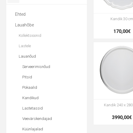
Ehted
Kandik 30 c
Lauahõbe
170,00€
Kollektsioonid
Lastele
Lauanõud
Serveerimisnõud
Pitsid
Pokaalid
Kandikud
Kandik 240 x 28
Lastetassid
3990,00€
Veevärskendajad
Küünlajalad