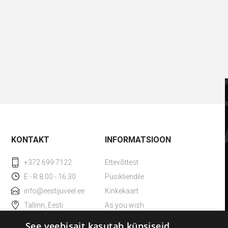
KONTAKT
INFORMATSIOON
+372 699 7122
Ettevõttest
E - R 8:00 - 16:30
Püsikliendile
info@eestijuveel.ee
Kinkekaart
Tallinn, Eesti
As you wish
Kadaka tee 36, 10621
TAX Free
See veebisait kasutab küpsiseid