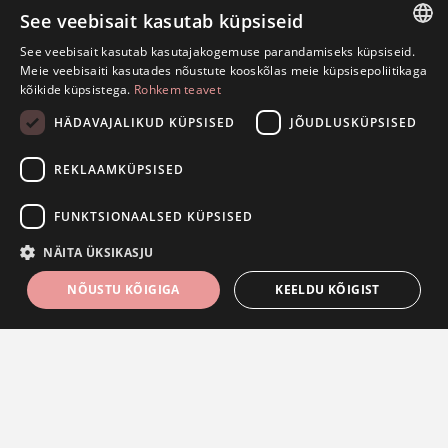
- 20%
- 20%
See veebisait kasutab küpsiseid
See veebisait kasutab kasutajakogemuse parandamiseks küpsiseid.
ESTONIAN
Meie veebisaiti kasutades nõustute kooskõlas meie küpsisepoliitikaga
kõikide küpsistega.
Rohkem teavet
ENGLISH
HÄDAVAJALIKUD KÜPSISED
JÕUDLUSKÜPSISED
RUSSIAN
REKLAAMKÜPSISED
Kõrvarõngad lepatriinu
Kõrvarõngad
FUNKTSIONAALSED KÜPSISED
200,00€
232,00€
250,00€
290,00€
NÄITA ÜKSIKASJU
NÕUSTU KÕIGIGA
KEELDU KÕIGIST
FILTRID
KATEGOORIAD
Hädavajalikud küpsised
Jõudlusküpsised
Reklaamküpsised
Funktsionaalsed küpsised
Hädavajalikud küpsised tagavad veebisaidi põhifunktsioonide, nagu