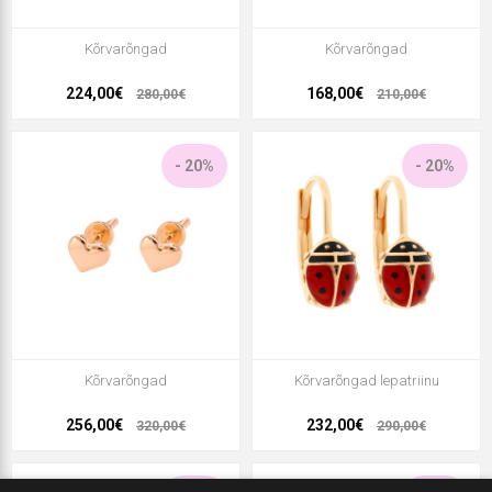
Kõrvarõngad
Kõrvarõngad
224,00€
168,00€
280,00€
210,00€
- 20%
- 20%
Kõrvarõngad
Kõrvarõngad lepatriinu
256,00€
232,00€
320,00€
290,00€