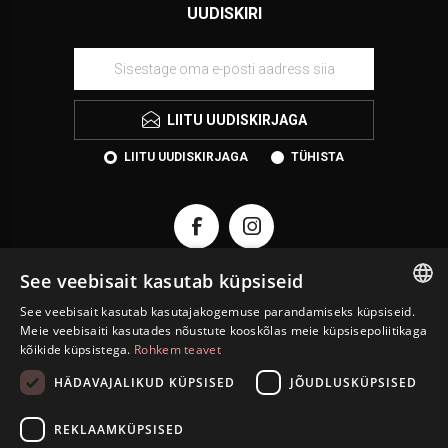
UUDISKIRI
LIITU UUDISKIRJAGA
LIITU UUDISKIRJAGA
TÜHISTA
See veebisait kasutab küpsiseid
See veebisait kasutab kasutajakogemuse parandamiseks küpsiseid.
ESTONIAN
KONTAKT
Meie veebisaiti kasutades nõustute kooskõlas meie küpsisepoliitikaga
kõikide küpsistega.
Rohkem teavet
ENGLISH
INFORMATSIOON
HÄDAVAJALIKUD KÜPSISED
JÕUDLUSKÜPSISED
RUSSIAN
INFO
REKLAAMKÜPSISED