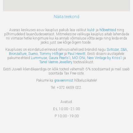
Näita teekond
Avaras keskuses asuv kauplus pakub laia valikut
kuld
- ja
hõbeehteid
ning
põhimudeleid lauanõudeseeriast. Mitmekesise valikuga kauplus aitab lahendada
nii viimase hetke kingimure kui ka annab võimaluse võtta aega ning leida enda
jaoks just see kõige õigem toode.
Kaupluses on esindatud erinevad rahvusvahelised brändid nagu
Svitozar
,
S&A
,
Bronzallure
,
Sueno
,
Tommy Hilfiger
ja
Paul Hewitt
. Eesti disaini austajatele
pakume ehteid
Lummuse
,
Gaura Pearls'i
,
MO:ONi
,
New Vintage by Kriss'i
ja
Tanel Veenre Jewellery
tootevalikust.
Eesti Juveeli kliendikaardiga on kõik tooted vähemalt -5% soodsamad ja meil saab
sooritada Tax Free oste.
Pakume ka
graveerimist
hõbelusikatele!
Tel: +372 6659 022.
Avatud:
E-L 10:00 - 21:00
P 10:00 - 19:00