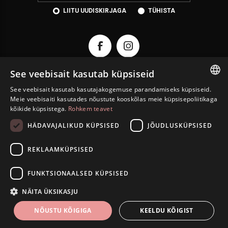
LIITU UUDISKIRJAGA
TÜHISTA
See veebisait kasutab küpsiseid
See veebisait kasutab kasutajakogemuse parandamiseks küpsiseid.
ESTONIAN
KONTAKT
Meie veebisaiti kasutades nõustute kooskõlas meie küpsisepoliitikaga
kõikide küpsistega.
Rohkem teavet
ENGLISH
INFORMATSIOON
HÄDAVAJALIKUD KÜPSISED
JÕUDLUSKÜPSISED
RUSSIAN
INFO
REKLAAMKÜPSISED
ISETEENINDUS
FUNKTSIONAALSED KÜPSISED
Autoriõigus © 2026 Eesti Juveel. Kõik õigused kaitstud.
NÄITA ÜKSIKASJU
NÕUSTU KÕIGIGA
KEELDU KÕIGIST
FILTRID