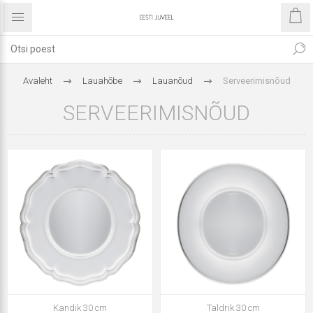
Avaleht
Lauahõbe
Lauanõud
Serveerimisnõud
SERVEERIMISNÕUD
Kandik 30 cm
Taldrik 30 cm