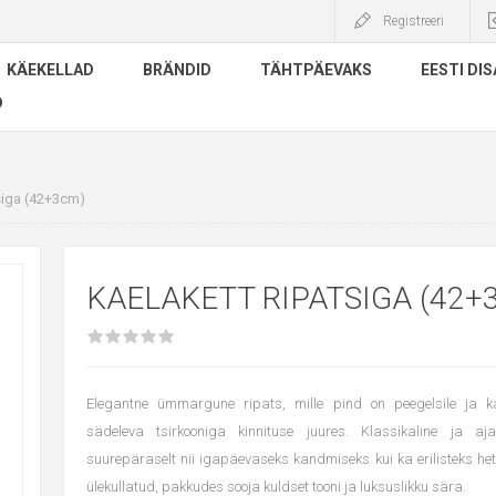
Registreeri
KÄEKELLAD
BRÄNDID
TÄHTPÄEVAKS
EESTI DIS
D
siga (42+3cm)
KAELAKETT RIPATSIGA (42+
Elegantne ümmargune ripats, mille pind on peegelsile ja k
sädeleva tsirkooniga kinnituse juures. Klassikaline ja aj
suurepäraselt nii igapäevaseks kandmiseks kui ka erilisteks he
ülekullatud, pakkudes sooja kuldset tooni ja luksuslikku sära.