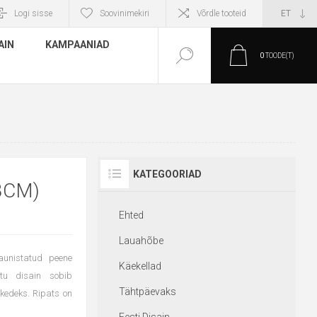
Logi sisse
Soovinimekiri
Võrdle tooteid
AIN
KAMPAANIAD
0
TOODE(T)
KATEGOORIAD
3CM)
Ehted
Lauahõbe
aunistatud peene
Käekellad
atu disain sobib
Tähtpäevaks
tkedeks. Ripats on