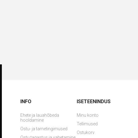
INFO
ISETEENINDUS
Ehete ja lauahõbeda
Minu konto
hooldamine
Tellimused
Ostu- ja tarnetingimused
Ostukorv
Ostu tagastus ja vahetamine