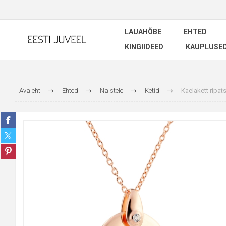
LAUAHÕBE
EHTED
KINGIIDEED
KAUPLUSE
Avaleht
Ehted
Naistele
Ketid
Kaelakett ripat