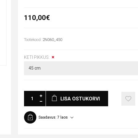
110,00€
Tootekood:
2N060_450
KETI PIKKUS:
LISA OSTUKORVI
Saadavus:
7 laos