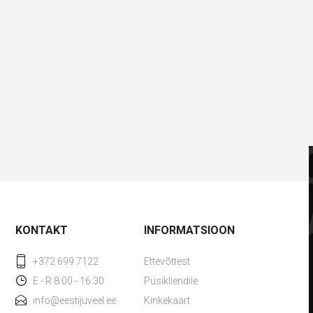
KONTAKT
INFORMATSIOON
+372 699 7122
Ettevõttest
E - R 8:00 - 16:30
Püsikliendile
info@eestijuveel.ee
Kinkekaart