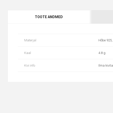
TOOTE ANDMED
Materjal
Hõbe 925,
Kaal
4.8 g
Kivi info
Ilma kivita