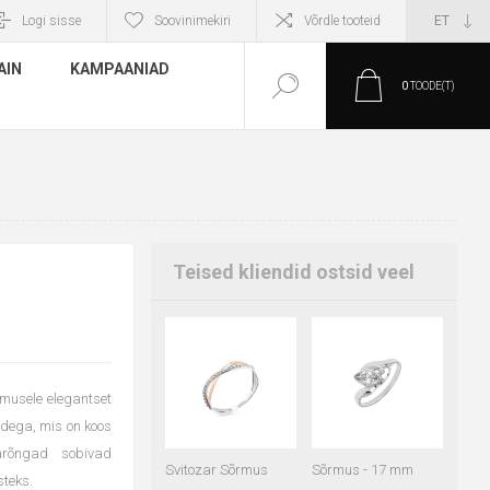
Logi sisse
Soovinimekiri
Võrdle tooteid
AIN
KAMPAANIAD
0
TOODE(T)
Teised kliendid ostsid veel
imusele elegantset
idega, mis on koos
varõngad sobivad
Svitozar Sõrmus
Sõrmus - 17 mm
steks.