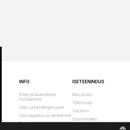
INFO
ISETEENINDUS
Ehete ja lauahõbeda
Minu konto
hooldamine
Tellimused
Ostu- ja tarnetingimused
Ostukorv
Ostu tagastus ja vahetamine
Soovinimekiri
Pretensiooni esitamise kord
Võta meiega ühendust