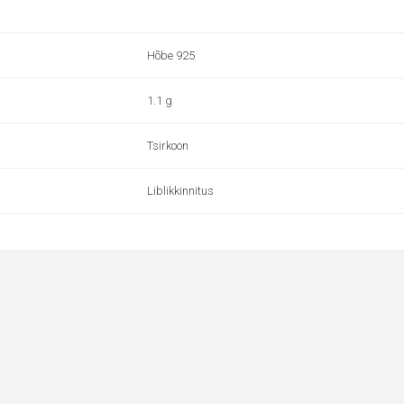
Hõbe 925
1.1 g
Tsirkoon
Liblikkinnitus