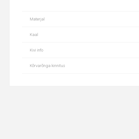
Materjal
Kaal
Kivi info
Kõrvarõnga kinnitus