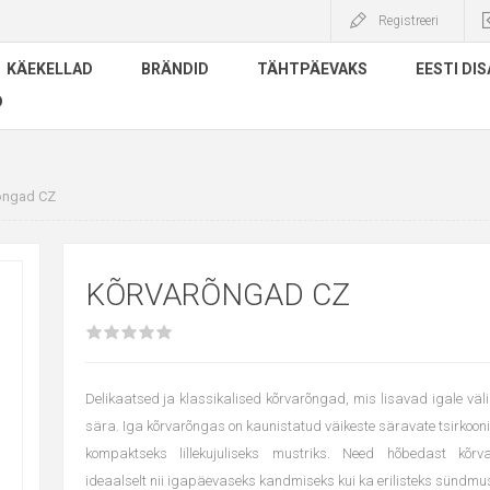
Registreeri
KÄEKELLAD
BRÄNDID
TÄHTPÄEVAKS
EESTI DIS
D
õngad CZ
KÕRVARÕNGAD CZ
Delikaatsed ja klassikalised kõrvarõngad, mis lisavad igale väl
sära. Iga kõrvarõngas on kaunistatud väikeste säravate tsirkoon
kompaktseks lillekujuliseks mustriks. Need hõbedast kõr
ideaalselt nii igapäevaseks kandmiseks kui ka erilisteks sündmu