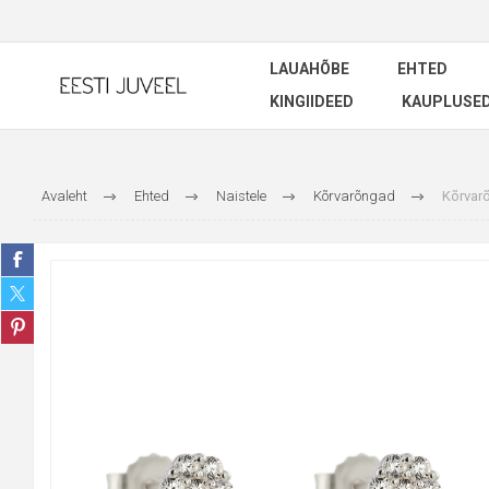
LAUAHÕBE
EHTED
KINGIIDEED
KAUPLUSE
Avaleht
Ehted
Naistele
Kõrvarõngad
Kõrvar