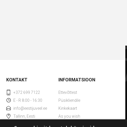
KONTAKT
INFORMATSIOON
+372 699 7122
Ettevõttest
E - R 8:00 - 16:30
Püsikliendile
info@eestijuveel.ee
Kinkekaart
Tallinn, Eesti
As you wish
Kadaka tee 36, 10621
TAX Free