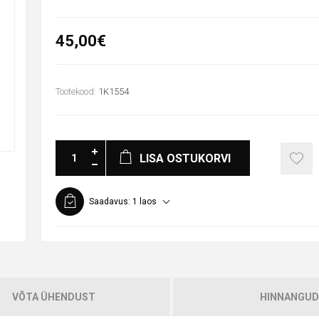
45,00€
Tootekood:
1K1554
LISA OSTUKORVI
Saadavus:
1 laos
VÕTA ÜHENDUST
HINNANGUD