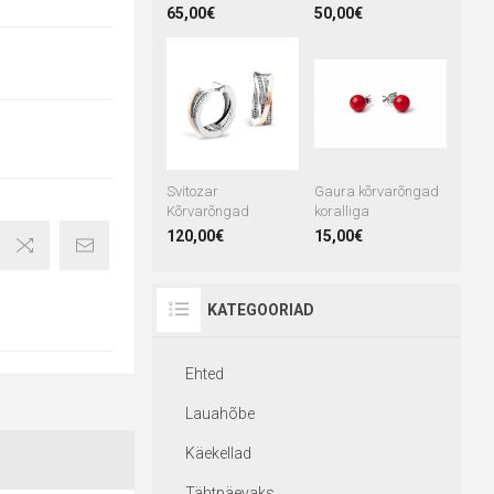
65,00€
50,00€
Svitozar
Gaura kõrvarõngad
Kõrvarõngad
koralliga
120,00€
15,00€
KATEGOORIAD
Ehted
Lauahõbe
Käekellad
Tähtpäevaks