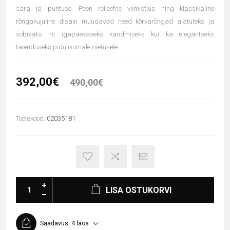
sära ja puhtuse. Peen reljeefne viimistlus ning klassikaline
rõngakujuline disain muudavad need kõrvarõngad ajatuteks ja
sobivaks nii igapäevaseks kandmiseks kui ka elegantseks
täienduseks pidulikumale riietusele.
392,00€
490,00€
Tootekood:
02035181
LISA OSTUKORVI
Saadavus:
4 laos