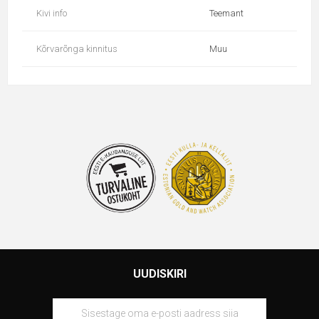
Kivi info
Teemant
Kõrvarõnga kinnitus
Muu
UUDISKIRI