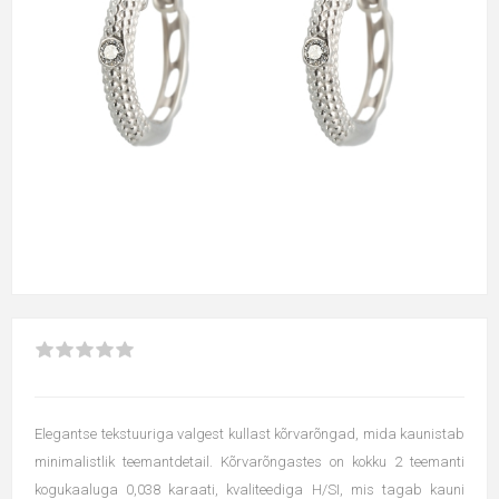
Elegantse tekstuuriga valgest kullast kõrvarõngad, mida kaunistab
minimalistlik teemantdetail. Kõrvarõngastes on kokku 2 teemanti
kogukaaluga 0,038 karaati, kvaliteediga H/SI, mis tagab kauni