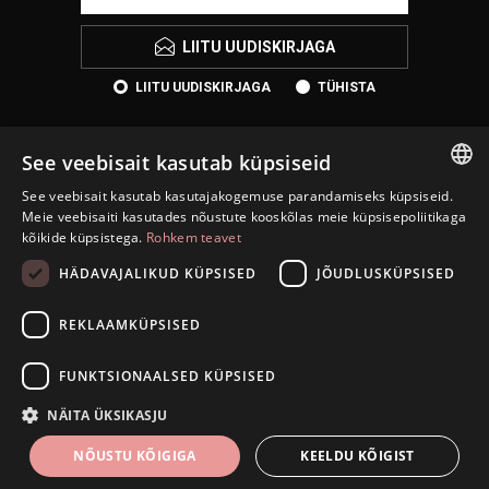
LIITU UUDISKIRJAGA
LIITU UUDISKIRJAGA
TÜHISTA
See veebisait kasutab küpsiseid
See veebisait kasutab kasutajakogemuse parandamiseks küpsiseid.
ESTONIAN
Meie veebisaiti kasutades nõustute kooskõlas meie küpsisepoliitikaga
kõikide küpsistega.
Rohkem teavet
ENGLISH
HÄDAVAJALIKUD KÜPSISED
JÕUDLUSKÜPSISED
KONTAKT
RUSSIAN
INFORMATSIOON
REKLAAMKÜPSISED
INFO
FUNKTSIONAALSED KÜPSISED
ISETEENINDUS
NÄITA ÜKSIKASJU
NÕUSTU KÕIGIGA
KEELDU KÕIGIST
Autoriõigus © 2026 Eesti Juveel. Kõik õigused kaitstud.