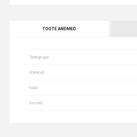
TOOTE ANDMED
Tootegrupp
Materjal
Kaal
Kivi info