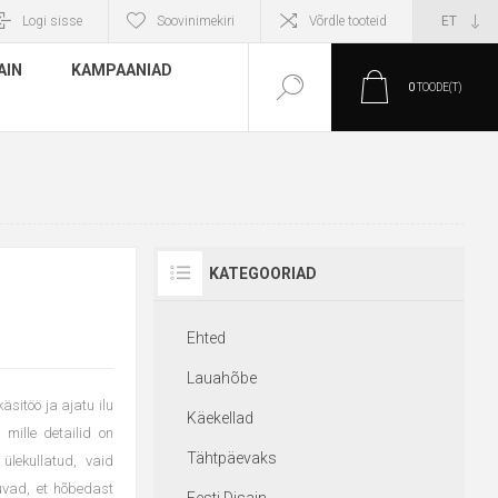
Logi sisse
Soovinimekiri
Võrdle tooteid
AIN
KAMPAANIAD
0
TOODE(T)
KATEGOORIAD
Ehted
Lauahõbe
sitöö ja ajatu ilu
Käekellad
mille detailid on
Tähtpäevaks
ülekullatud, vaid
suvad, et hõbedast