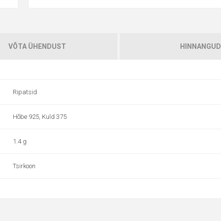
VÕTA ÜHENDUST
HINNANGUD
Ripatsid
Hõbe 925, Kuld 375
1.4 g
Tsirkoon