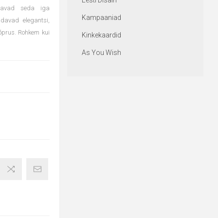
Eesti Disain
stavad seda iga
Kampaaniad
davad elegantsi,
sõprus. Rohkem kui
Kinkekaardid
As You Wish