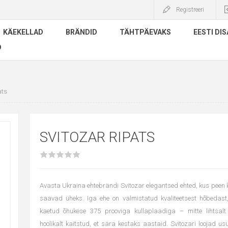
Registreeri
KÄEKELLAD
BRÄNDID
TÄHTPÄEVAKS
EESTI DIS
D
ats
SVITOZAR RIPATS
Avasta Ukraina ehtebrändi Svitozar elegantsed ehted, kus peen kä
saavad üheks. Iga ehe on valmistatud kvaliteetsest hõbedast, 
kaetud õhukese 375 prooviga kullaplaadiga – mitte lihtsalt 
hoolikalt kaitstud, et sära kestaks aastaid. Svitozari loojad u