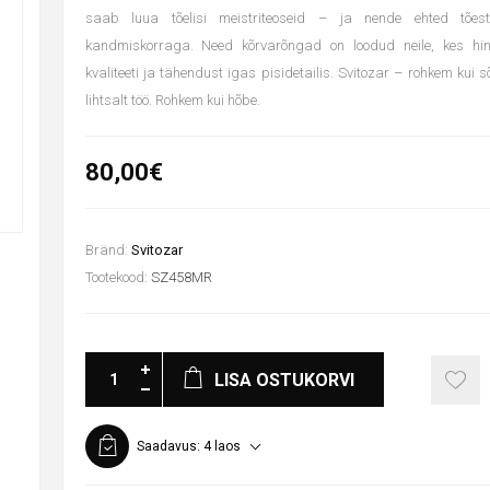
saab luua tõelisi meistriteoseid – ja nende ehted tõe
kandmiskorraga. Need kõrvarõngad on loodud neile, kes hin
kvaliteeti ja tähendust igas pisidetailis. Svitozar – rohkem kui 
lihtsalt töö. Rohkem kui hõbe.
80,00€
Bränd:
Svitozar
Tootekood:
SZ458MR
LISA OSTUKORVI
Saadavus:
4 laos