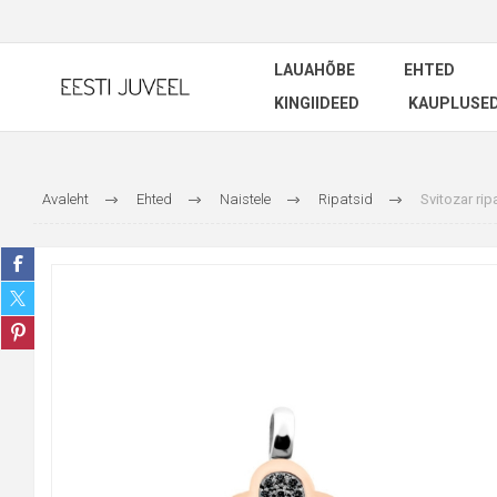
LAUAHÕBE
EHTED
KINGIIDEED
KAUPLUSE
Avaleht
Ehted
Naistele
Ripatsid
Svitozar rip