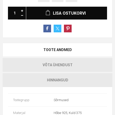
LISA OSTUKORVI
TOOTE ANDMED
VÕTA ÜHENDUST
HINNANGUD
Tootegrupp
Sõrmused
Materjal
Hõbe 925, Kuld 375