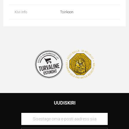
Kivi info
Tsirkoon
UUDISKIRI