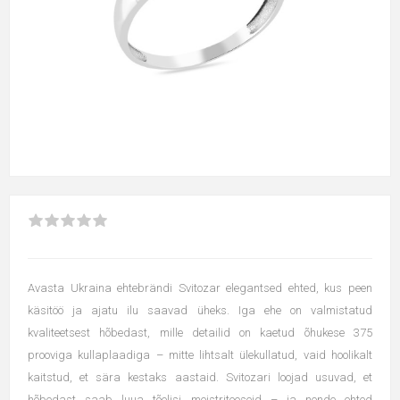
Avasta Ukraina ehtebrändi Svitozar elegantsed ehted, kus peen
käsitöö ja ajatu ilu saavad üheks. Iga ehe on valmistatud
kvaliteetsest hõbedast, mille detailid on kaetud õhukese 375
prooviga kullaplaadiga – mitte lihtsalt ülekullatud, vaid hoolikalt
kaitstud, et sära kestaks aastaid. Svitozari loojad usuvad, et
hõbedast saab luua tõelisi meistriteoseid – ja nende ehted