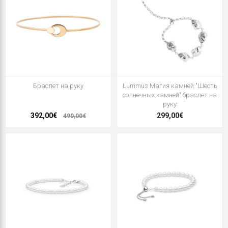
Браслет на руку
Lummus Магия камней "Шесть
солнечных камней" браслет на
руку
392,00€
299,00€
490,00€