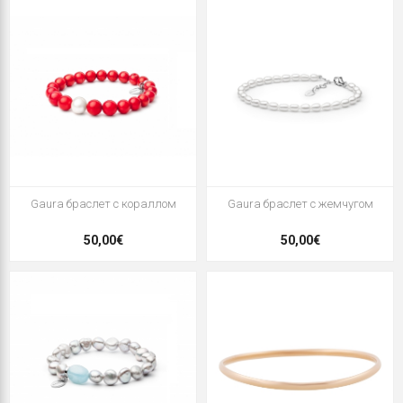
Gaura браслет с кораллом
Gaura браслет с жемчугом
50,00€
50,00€