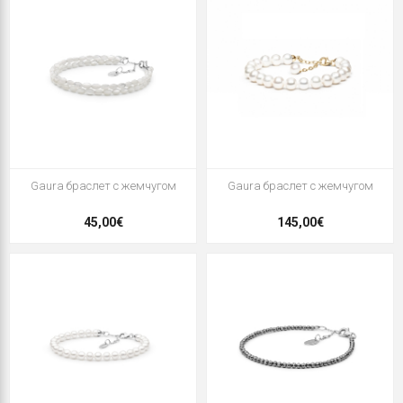
Gaura браслет с жемчугом
Gaura браслет с жемчугом
45,00€
145,00€