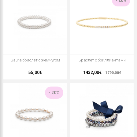
- 20%
Gaura браслет с жемчугом
Браслет с бриллиантами
55,00€
1432,00€
1790,00€
- 20%