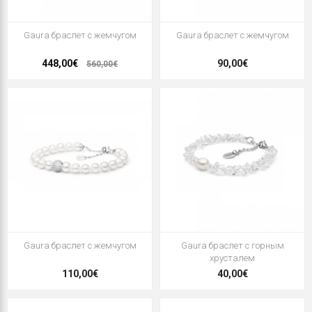
Gaura браслет с жемчугом
Gaura браслет с жемчугом
448,00€
90,00€
560,00€
Gaura браслет с жемчугом
Gaura браслет с горным
хрусталем
110,00€
40,00€