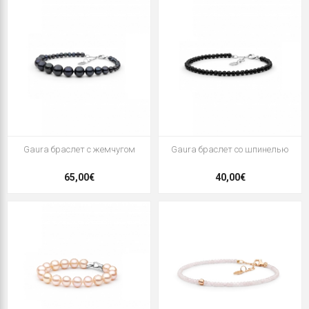
Gaura браслет с жемчугом
Gaura браслет со шпинелью
65,00€
40,00€