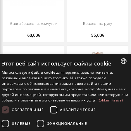
Gaura браслет с жемчугом
Браслет на руку
60,00€
55,00€
Этот веб-сайт использует файлы cookie
Мы используем файлы cookie для персонализации контента,
ESTONIAN
рекламы и анализа нашего трафика. Мы также передаем
информацию об использовании вами нашего сайта нашим
ENGLISH
партнерам по рекламе и аналитике, которые могут объединять ее с
другой информацией, которую вы им предоставили или которую они
RUSSIAN
собрали в результате использования вами их услуг.
Rohkem teavet
ОБЯЗАТЕЛЬНЫЕ
АНАЛИТИЧЕСКИЕ
Bronzallure Браслет
Bronzallure Браслет с жемчугом
ЦЕЛЕВЫЕ
ФУНКЦИОНАЛЬНЫЕ
440,00€
235,00€