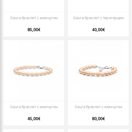
Gaura браслет с жемчугом
Gaura браслет с терагерцем
85,00€
40,00€
Gaura браслет с жемчугом
Gaura браслет с жемчугом
45,00€
80,00€