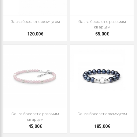
Gaura браслет с жемчугом
Gaura браслет с розовым
кварцем
120,00€
55,00€
Gaura браслет с розовым
Gaura браслет с жемчугом
кварцем
45,00€
185,00€