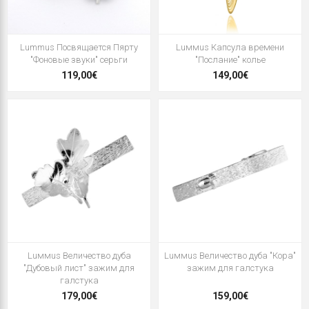
Lummus Посвящается Пярту
Luммus Капсула времени
"Фоновые звуки" серьги
"Послание" колье
119,00€
149,00€
Luммus Величество дуба
Luммus Величество дуба "Кора"
"Дубовый лист" зажим для
зажим для галстука
галстука
179,00€
159,00€