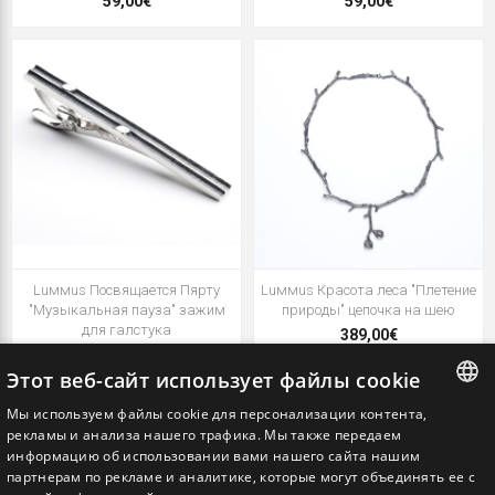
59,00€
59,00€
Luммus Посвящается Пярту
Luммus Красота леса "Плетение
"Музыкальная пауза" зажим
природы" цепочка на шею
для галстука
389,00€
169,00€
Этот веб-сайт использует файлы cookie
Мы используем файлы cookie для персонализации контента,
ESTONIAN
рекламы и анализа нашего трафика. Мы также передаем
информацию об использовании вами нашего сайта нашим
ENGLISH
партнерам по рекламе и аналитике, которые могут объединять ее с