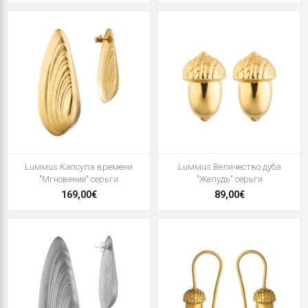
Luммus Капсула времени
Luммus Величество дуба
"Мгновение" серьги
"Желудь" серьги
169,00€
89,00€