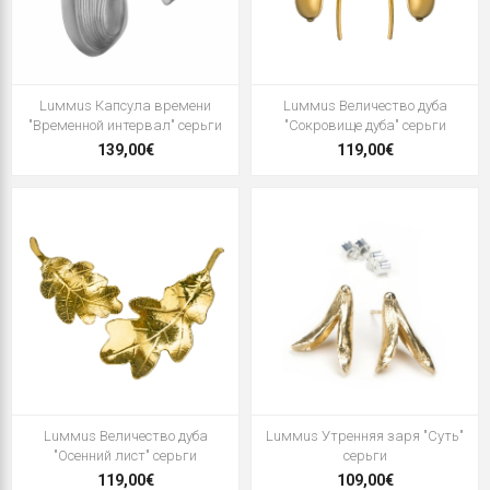
Luммus Капсула времени
Luммus Величество дуба
"Временной интервал" серьги
"Сокровище дуба" серьги
139,00€
119,00€
Luммus Величество дуба
Luммus Утренняя заря "Суть"
"Осенний лист" серьги
серьги
119,00€
109,00€