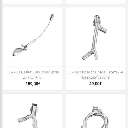
Luммus Балет "Sus-sous" игла
Luммus Красота леса "Плетение
для шляпы
природы" серьга
189,00€
49,00€