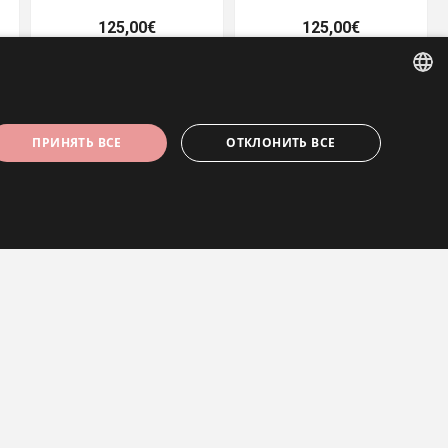
125,00€
125,00€
ESTONIAN
ПРИНЯТЬ ВСЕ
ОТКЛОНИТЬ ВСЕ
ENGLISH
RUSSIAN
Кофейная ложка Рыбы
Чайная ложка Василек
125,00€
170,00€
может использоваться должным образом без
ользователя является законным и исходил от