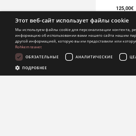
125,00€
Этот веб-сайт использует файлы cookie
Мы используем файлы cookie для персонализации контента, р
информацию об использовании вами нашего сайта нашим партн
другой информацией, которую вы им предоставили или которую
Rohkem teavet
ОБЯЗАТЕЛЬНЫЕ
АНАЛИТИЧЕСКИЕ
ЦЕ
ПОДРОБНЕЕ
Кофейная ложка Б
Обя
125,00€
Обязательные файлы cookie позволяют выполнять основные функции ве
обязательных файлов cookie.
Провайдер /
Срок
Название
Описание
Домен
действия
.Nop.Antiforgery
.eestijuveel.ee
Сессия
Этот файл cooki
самого сайта, 