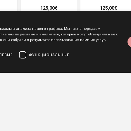
125,00€
125,00€
екламы и анализа нашего трафика. Мы также передаем
ерам по рекламе и аналитике, которые могут объединять ее с
 они собрали в результате использования вами их услуг.
ЛЕВЫЕ
ФУНКЦИОНАЛЬНЫЕ
лизнецы
Кофейная ложка Телец
Кофейная ложка Овен
зательные
Аналитические
Целевые
Функциональные
125,00€
125,00€
б-сайта, такие как вход в систему и управление учетной записью. Веб-сайт не 
e используется для предотвращения атак CSRF путем проверки того, что запрос п
повышая безопасность онлайн-форм.