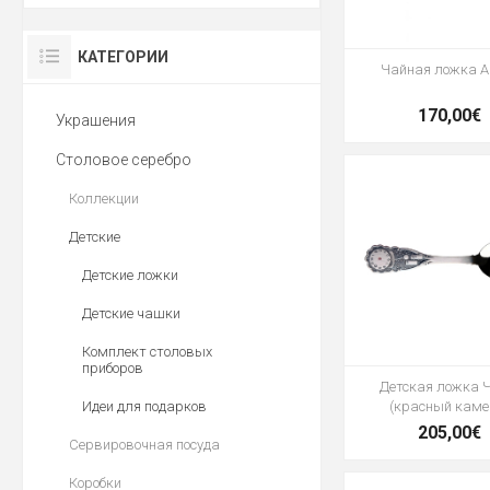
КАТЕГОРИИ
Чайная ложка А
170,00€
Украшения
Столовое серебро
Коллекции
Детские
Детские ложки
Детские чашки
Комплект столовых
приборов
Детская ложка 
Идеи для подарков
(красный каме
205,00€
Сервировочная посуда
Коробки