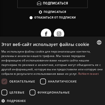
ПОДПИСАТЬСЯ
ПОДПИСАТЬСЯ
ОТКАЗАТЬСЯ ОТ ПОДПИСКИ
Этот веб-сайт использует файлы cookie
Мы используем файлы cookie для персонализации контента,
ESTONIAN
рекламы и анализа нашего трафика. Мы также передаем
EESTI JUVEEL
информацию об использовании вами нашего сайта нашим
ENGLISH
партнерам по рекламе и аналитике, которые могут объединять ее с
ИНФОРМАЦИЯ
другой информацией, которую вы им предоставили или которую они
RUSSIAN
собрали в результате использования вами их услуг.
Rohkem teavet
СЕРВИСЫ
ОБЯЗАТЕЛЬНЫЕ
АНАЛИТИЧЕСКИЕ
ЛИЧНЫЙ КАБИНЕТ
ЦЕЛЕВЫЕ
ФУНКЦИОНАЛЬНЫЕ
Copyright © 2026 Eesti Juveel. Все права защищены.
ПОДРОБНЕЕ