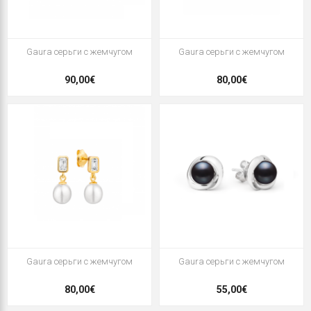
Gaura серьги с жемчугом
Gaura серьги с жемчугом
90,00€
80,00€
Gaura серьги с жемчугом
Gaura серьги с жемчугом
80,00€
55,00€