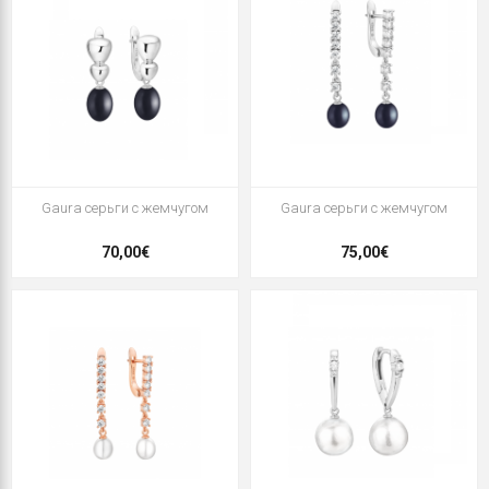
Gaura серьги с жемчугом
Gaura серьги с жемчугом
70,00€
75,00€