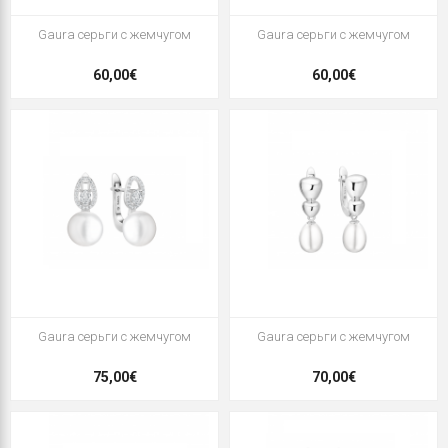
Gaura серьги с жемчугом
Gaura серьги с жемчугом
60,00€
60,00€
Gaura серьги с жемчугом
Gaura серьги с жемчугом
75,00€
70,00€