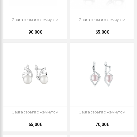
Gaura серьги с жемчугом
Gaura серьги с жемчугом
90,00€
65,00€
Gaura серьги с жемчугом
Gaura серьги с жемчугом
65,00€
70,00€