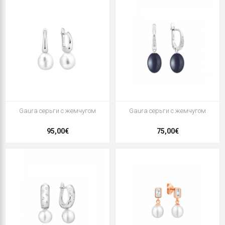
Gaura серьги с жемчугом
Gaura серьги с жемчугом
95,00€
75,00€