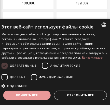
139,00€
139,00€
Этот веб-сайт использует файлы cookie
Мы используем файлы cookie для персонализации контента,
ESTONIAN
рекламы и анализа нашего трафика. Мы также передаем
информацию об использовании вами нашего сайта нашим
ENGLISH
партнерам по рекламе и аналитике, которые могут объединять ее с
другой информацией, которую вы им предоставили или которую они
RUSSIAN
собрали в результате использования вами их услуг.
Rohkem teavet
ОБЯЗАТЕЛЬНЫЕ
АНАЛИТИЧЕСКИЕ
Luммus Летний дом "Тоска"
Luммus Летний дом "Ожидание"
кольцо
кольцо
ЦЕЛЕВЫЕ
ФУНКЦИОНАЛЬНЫЕ
139,00€
139,00€
ПОДРОБНЕЕ
ПРИНЯТЬ ВСЕ
ОТКЛОНИТЬ ВСЕ
ФИЛЬТРЫ
КАТЕГОРИИ