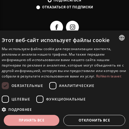
ПОДПИСАТЬСЯ
ОТКАЗАТЬСЯ ОТ ПОДПИСКИ
Этот веб-сайт использует файлы cookie
Мы используем файлы cookie для персонализации контента,
ESTONIAN
рекламы и анализа нашего трафика. Мы также передаем
EESTI JUVEEL
информацию об использовании вами нашего сайта нашим
ENGLISH
партнерам по рекламе и аналитике, которые могут объединять ее с
ИНФОРМАЦИЯ
другой информацией, которую вы им предоставили или которую они
RUSSIAN
собрали в результате использования вами их услуг.
Rohkem teavet
СЕРВИСЫ
ОБЯЗАТЕЛЬНЫЕ
АНАЛИТИЧЕСКИЕ
ЛИЧНЫЙ КАБИНЕТ
ЦЕЛЕВЫЕ
ФУНКЦИОНАЛЬНЫЕ
Copyright © 2026 Eesti Juveel. Все права защищены.
ПОДРОБНЕЕ
ПРИНЯТЬ ВСЕ
ОТКЛОНИТЬ ВСЕ
ФИЛЬТРЫ