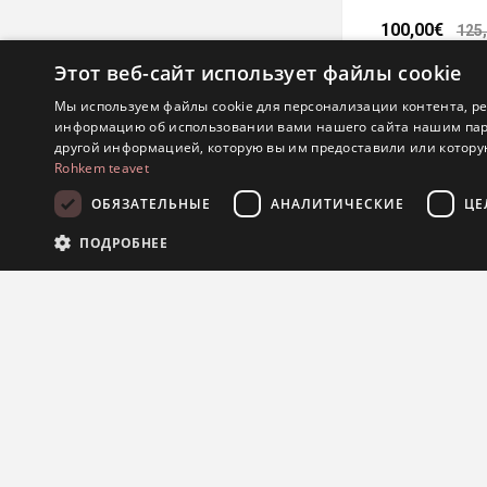
100,00€
125
Этот веб-сайт использует файлы cookie
Мы используем файлы cookie для персонализации контента, р
информацию об использовании вами нашего сайта нашим партн
другой информацией, которую вы им предоставили или которую
Rohkem teavet
ОБЯЗАТЕЛЬНЫЕ
АНАЛИТИЧЕСКИЕ
ЦЕ
ПОДРОБНЕЕ
Подвеска
Обя
116,00€
145
Обязательные файлы cookie позволяют выполнять основные функции ве
обязательных файлов cookie.
Провайдер /
Срок
Название
Описание
Домен
действия
.Nop.Antiforgery
.eestijuveel.ee
Сессия
Этот файл cooki
самого сайта, 