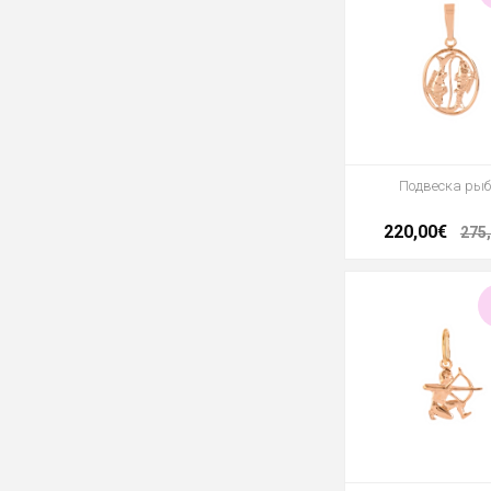
Подвеска ры
220,00€
275