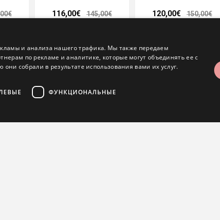
116,00€
120,00€
,00€
145,00€
150,00€
- 20%
- 20%
- 20%
екламы и анализа нашего трафика. Мы также передаем
ерам по рекламе и аналитике, которые могут объединять ее с
 они собрали в результате использования вами их услуг.
ЛЕВЫЕ
ФУНКЦИОНАЛЬНЫЕ
Подвеска
Подвеска
зательные
Аналитические
Целевые
Функциональные
220,00€
540,00€
,00€
275,00€
675,00€
б-сайта, такие как вход в систему и управление учетной записью. Веб-сайт не 
- 20%
- 20%
- 20%
e используется для предотвращения атак CSRF путем проверки того, что запрос п
повышая безопасность онлайн-форм.