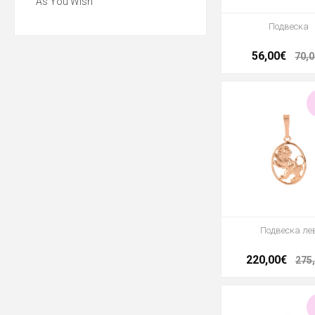
As You Wish
Подвеска
56,00€
70,
Подвеска ле
220,00€
275