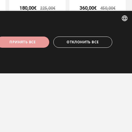
180,00€
360,00€
225,00€
450,00€
- 20%
- 20%
ESTONIAN
ПРИНЯТЬ ВСЕ
ОТКЛОНИТЬ ВСЕ
ENGLISH
RUSSIAN
Подвеска
Подвеска "B"
360,00€
120,00€
450,00€
150,00€
может использоваться должным образом без
- 20%
- 20%
ользователя является законным и исходил от