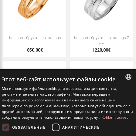
Kohinoor обручальное кольцо
Kohinoor обручальное кольцо 7
мм
850,00€
1220,00€
Этот веб-сайт использует файлы cookie
Мы используем файлы cookie для персонализации контента,
ESTONIAN
рекламы и анализа нашего трафика. Мы также передаем
информацию об использовании вами нашего сайта нашим
ENGLISH
партнерам по рекламе и аналитике, которые могут объединять ее с
другой информацией, которую вы им предоставили или которую они
RUSSIAN
собрали в результате использования вами их услуг.
Rohkem teavet
ОБЯЗАТЕЛЬНЫЕ
АНАЛИТИЧЕСКИЕ
Kohinoor обручальное кольцо 7
Kohinoor обручальное кольцо 4,5
мм
мм