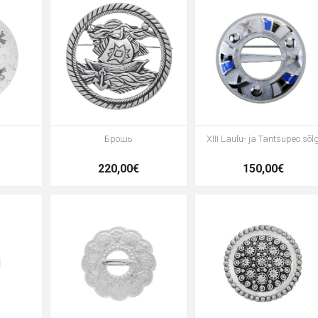
Брошь
XIII Laulu- ja Tantsupeo sõl
220,00€
150,00€