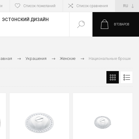
ти
Список пожеланий
Список сравнения
ЭСТОНСКИЙ ДИЗАЙН
0
ТОВАРОВ
лавная
Украшения
Женские
Национальные броши