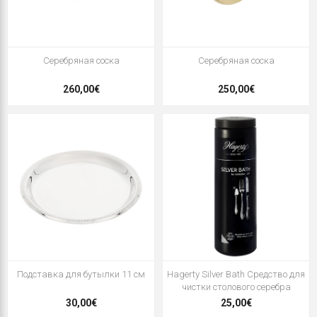
Серебряная соска
Серебряная соска
260,00€
250,00€
Подставка для бутылки 11 см
Hagerty Silver Bath Средство для
чистки столового серебра
30,00€
25,00€