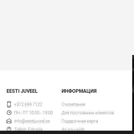
EESTI JUVEEL
ИНФОРМАЦИЯ
+372 699 7122
О компании
ПН - ПТ 10:00 - 19:00
Для постоянных клиентов
info@eestijuveel.ee
Подарочная карта
Tallinn, Estonia
As you wish