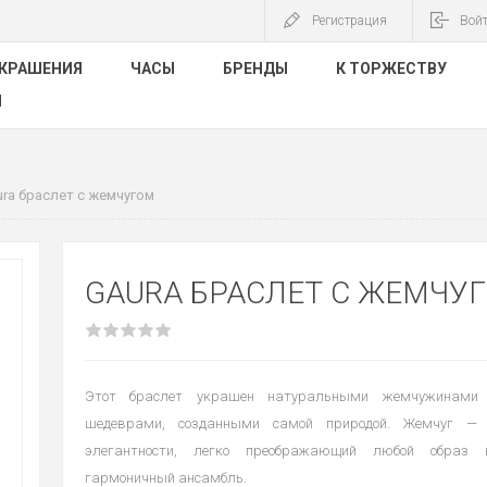
Регистрация
Вой
КРАШЕНИЯ
ЧАСЫ
БРЕНДЫ
К ТОРЖЕСТВУ
Ы
ra браслет с жемчугом
GAURA БРАСЛЕТ С ЖЕМЧУ
Этот браслет украшен натуральными жемчужинами
шедеврами, созданными самой природой. Жемчуг — 
элегантности, легко преображающий любой образ
гармоничный ансамбль.