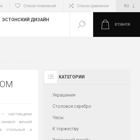
ти
Список пожеланий
Список сравнения
ЭСТОНСКИЙ ДИЗАЙН
0
ТОВАРОВ
КАТЕГОРИИ
ГОМ
Украшения
Столовое серебро
 — настоящими
Часы
символ вечной
К торжеству
 в стильный и