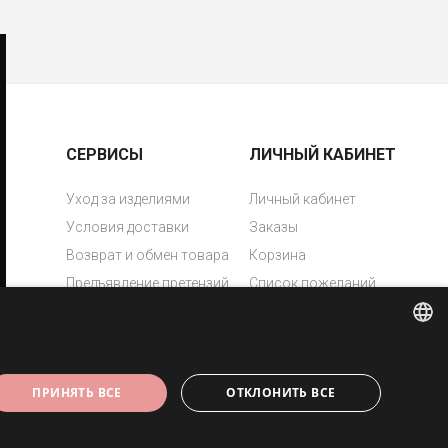
СЕРВИСЫ
ЛИЧНЫЙ КАБИНЕТ
Уход за изделиями
Личный кабинет
Условия доставки
Заказы
Возврат и обмен товара
Корзина
Предъявление претензий
Список пожеланий
Политика приватности
Свяжись с нами
Лазерная гравировка
ESTONIAN
ПРИНЯТЬ ВСЕ
ОТКЛОНИТЬ ВСЕ
ENGLISH
RUSSIAN