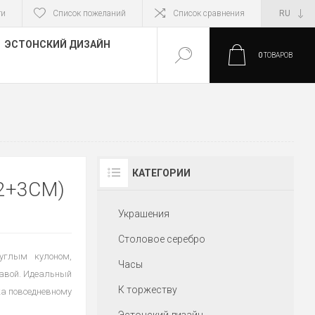
ти
Список пожеланий
Список сравнения
ЭСТОНСКИЙ ДИЗАЙН
0
ТОВАРОВ
КАТЕГОРИИ
2+3CM)
Украшения
Столовое серебро
руглым кулоном,
Часы
авой. Идеальный
К торжеству
ка повседневному