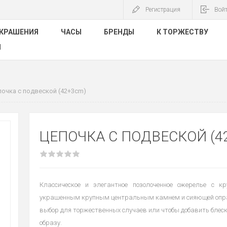
Регистрация
Вой
КРАШЕНИЯ
ЧАСЫ
БРЕНДЫ
К ТОРЖЕСТВУ
Ы
очка с подвеской (42+3cm)
ЦЕПОЧКА С ПОДВЕСКОЙ (4
Классическое и элегантное позолоченное ожерелье с к
украшенным крупным центральным камнем и сияющей опр
выбор для торжественных случаев или чтобы добавить блес
образу.