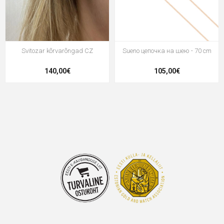
Svitozar kõrvarõngad CZ
Sueno цепочка на шею - 70 cm
140,00€
105,00€