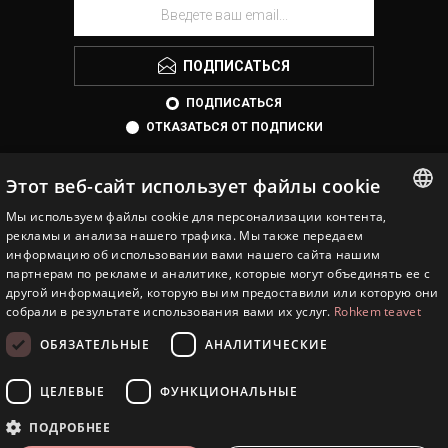
ПОДПИСАТЬСЯ
ПОДПИСАТЬСЯ
ОТКАЗАТЬСЯ ОТ ПОДПИСКИ
Этот веб-сайт использует файлы cookie
Мы используем файлы cookie для персонализации контента,
ESTONIAN
рекламы и анализа нашего трафика. Мы также передаем
информацию об использовании вами нашего сайта нашим
ENGLISH
партнерам по рекламе и аналитике, которые могут объединять ее с
другой информацией, которую вы им предоставили или которую они
EESTI JUVEEL
RUSSIAN
собрали в результате использования вами их услуг.
Rohkem teavet
ИНФОРМАЦИЯ
ОБЯЗАТЕЛЬНЫЕ
АНАЛИТИЧЕСКИЕ
СЕРВИСЫ
ЦЕЛЕВЫЕ
ФУНКЦИОНАЛЬНЫЕ
ЛИЧНЫЙ КАБИНЕТ
ПОДРОБНЕЕ