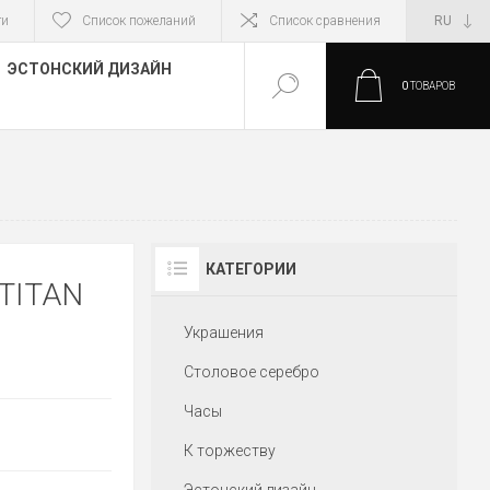
ти
Список пожеланий
Список сравнения
ЭСТОНСКИЙ ДИЗАЙН
0
ТОВАРОВ
КАТЕГОРИИ
TITAN
Украшения
Столовое серебро
Часы
.
К торжеству