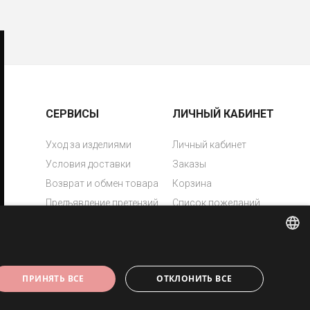
СЕРВИСЫ
ЛИЧНЫЙ КАБИНЕТ
Уход за изделиями
Личный кабинет
Условия доставки
Заказы
Возврат и обмен товара
Корзина
Предъявление претензий
Список пожеланий
Политика приватности
Свяжись с нами
Лазерная гравировка
ESTONIAN
ПРИНЯТЬ ВСЕ
ОТКЛОНИТЬ ВСЕ
ENGLISH
RUSSIAN